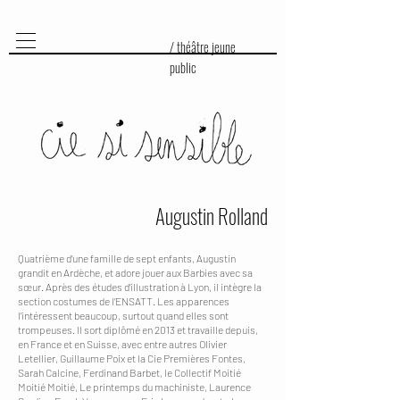
/ théâtre jeune
public
Augustin Rolland
Quatrième d’une famille de sept enfants, Augustin
grandit en Ardèche, et adore jouer aux Barbies avec sa
sœur. Après des études d’illustration à Lyon, il intègre la
section costumes de l’ENSATT. Les apparences
l’intéressent beaucoup, surtout quand elles sont
trompeuses. Il sort diplômé en 2013 et travaille depuis,
en France et en Suisse, avec entre autres Olivier
Letellier, Guillaume Poix et la Cie Premières Fontes,
Sarah Calcine, Ferdinand Barbet, le Collectif Moitié
Moitié Moitié, Le printemps du machiniste, Laurence