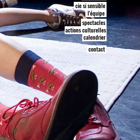
cie si sensible
l'équipe
spectacles
actions culturelles
calendrier
contact