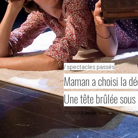
/ spectacles passés
Maman a choisi la dé
Une tête brûlée sous 
© 2018 Cie
Si Sensible.
Site officiel N° Siret 75378487