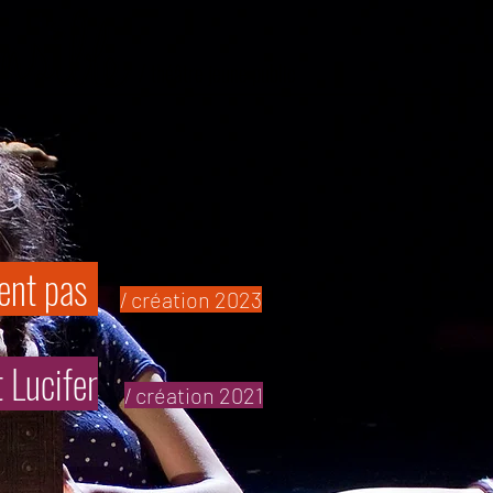
/ théâtre jeune public
ent pas
/ création 2023
t Lucifer
/ création 2021