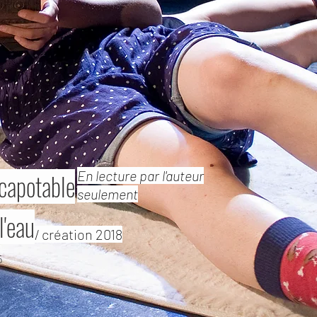
En lecture par l'auteur
capotable
seulement
l'eau
/ création 2018
5