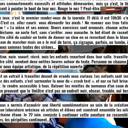
s comportements excessifs et attitudes démesurées, puis ça y’est, le théâ
nt à pointer le bout de leur nez. Rouge le nez ? Peut-être.
 jeux, c’est le premier rendez-vous de la journée. Et déjà il est 10h30, c’
C’est ça, allez courir, vous dégourdir les pieds ! Ne revenez pas trop fati
 ! » La pièce et ses enjeux. Divers exercices sont proposés, chaque acteu
éclame, on parle fort, sans s’arrêter, avec panache, le but étant de racon
autre côté du couloir on tente de danser un slow en se regardant dans le blan
saye de marcher mais on a le mal de terre, ça zigzague, parfois, on tombe, 
t nous sommes toutes des sirènes…
ine, pain, yaourt, récré, puis les enfants repartent dans leur salle, travaille
notre côté, pendant deux petites heures autour du texte. Personne ne chaume.
r nous équipe artistique, de la répétition ouverte.
 un extrait à travailler devant de grands yeux curieux. Les enfants sont ins
ec des enfants, c’est surmonter la peur du « crash test », et par ce fait brise
er, le rendre accessible à tous. Balayer les miettes du pompeux d’un coup d
en prouvant que le théâtre n’est pas un endroit noir, obscur, trouble, nul b
ous a permis d’acquérir une liberté supplémentaire au sein de la créatio
n laboratoire précieux où artistes et élèves ont construit ensemble les pil
chaine étape, le 22 juin, consiste à continuer cette aventure en rassembl
es, les péripéties continuent…