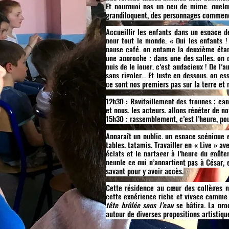
Et pourquoi pas un peu de mime, quelque
grandiloquent, des personnages commence
Accueillir les enfants dans un espace de
pour tout le monde. « Oui les enfants ! 
pause café, on entame la deuxième étape
une approche : dans une des salles, on d
puis de le jouer, c’est audacieux ! De l’
sans rigoler… Et juste en dessous, on es
ce sont nos premiers pas sur la terre e
12h30 : Ravitaillement des troupes ; cant
et nous, les acteurs, allons répéter de 
15h30 : rassemblement, c’est l’heure, pou
Apparaît un public, un espace scénique et
tables, tatamis. Travailler en « Live » av
éclats et le partager à l’heure du goût
peuple ce qui n’appartient pas à César, 
savant pour y avoir accès.
Cette résidence au cœur des collèges n
cette expérience riche et vivace comme u
tête brûlée sous l’eau
se bâtira. La pro
autour de diverses propositions artistiqu