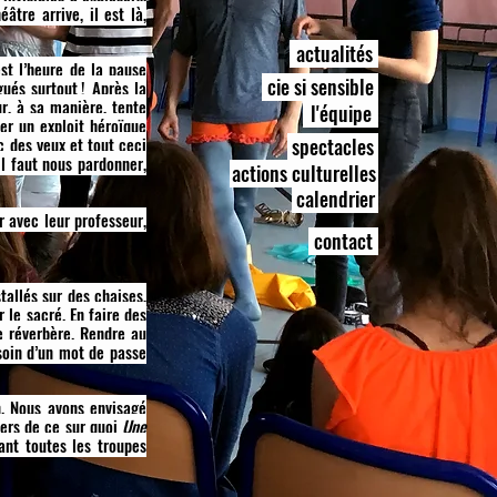
tre arrive, il est là,
actualités
est l’heure de la pause
cie si sensible
gués surtout
.
! Après la
r, à sa manière, tente
l'équipe
ter un exploit héroïque
c des yeux et tout ceci
spectacles
il faut nous pardonner,
actions culturelles
calendrier
r avec leur professeur,
contact
tallés sur des chaises,
r le sacré. En faire des
e réverbère. Rendre au
esoin d’un mot de passe
n. Nous avons envisagé
iers de ce sur quoi
Une
ant toutes les troupes