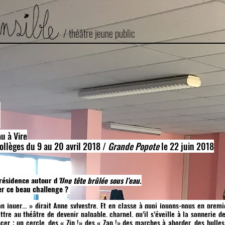
/ théâtre jeune public
e
u à Vire
ollèges du 9 au 20 avril 2018 /
Grande Popote
le 22 juin 2018
 résidence autour d
’Une tête brûlée sous l’eau
.
ver ce beau challenge ?
-on jouer… » dirait Anne sylvestre. Et en classe à quoi jouons-nous en prem
re au théâtre de devenir palpable, charnel, qu’il s’éveille à la sonnerie 
r ; un cercle, des « Zip !» des « Zap !» des marches à aborder, des bulles 