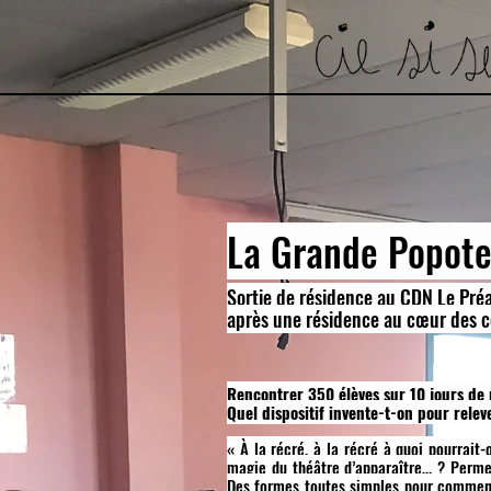
La Grande Popot
Sortie de résidence au CDN Le Préa
après une résidence au cœur des c
Rencontrer 350 élèves sur 10 jours de
Quel dispositif invente-t-on pour rele
« À la récré, à la récré à quoi pourrait
magie du théâtre d’apparaître… ? Permett
Des formes toutes simples pour commence